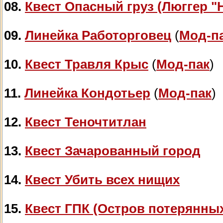
08.
Квест Опасный груз (Люггер 
09.
Линейка Работорговец
(
Мод-п
10.
Квест Травля Крыс
(
Мод-пак
)
11.
Линейка Кондотьер
(
Мод-пак
)
12.
Квест Теночтитлан
13.
Квест Зачарованный город
14.
Квест Убить всех нищих
15.
Квест ГПК (Остров потерянны