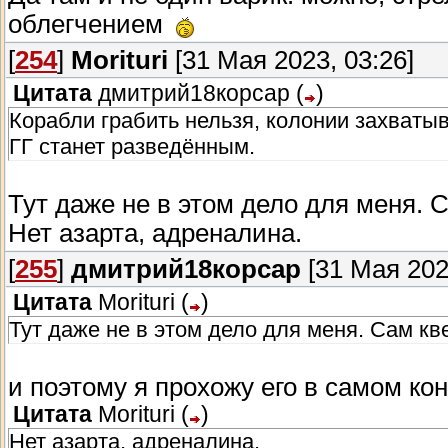
облегчением
[
254
]
Morituri
[31 Мая 2023, 03:26]
Цитата
дмитрий18корсар
(
)
Корабли грабить нельзя, колонии захватыв
ГГ станет разведённым.
Тут даже не в этом дело для меня. 
Нет азарта, адреналина.
[
255
]
дмитрий18корсар
[31 Мая 2023
Цитата
Morituri
(
)
Тут даже не в этом дело для меня. Сам кв
и поэтому я прохожу его в самом ко
Цитата
Morituri
(
)
Нет азарта, адреналина.