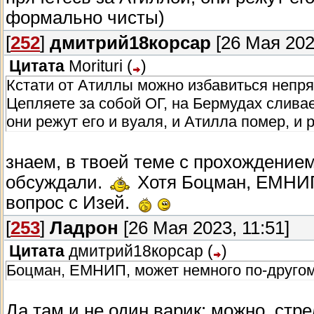
формально чисты)
[
252
]
дмитрий18корсар
[26 Мая 2023
Цитата
Morituri
(
)
Кстати от Атиллы можно избавиться непр
Цепляете за собой ОГ, на Бермудах сливае
они режут его и вуаля, и Атилла помер, и
знаем, в твоей теме с прохождение
обсуждали.
Хотя Боцман, ЕМНИП
вопрос с Изей.
[
253
]
Ладрон
[26 Мая 2023, 11:51]
Цитата
дмитрий18корсар
(
)
Боцман, ЕМНИП, может немного по-другом
Да там и не один варик: можно, стре