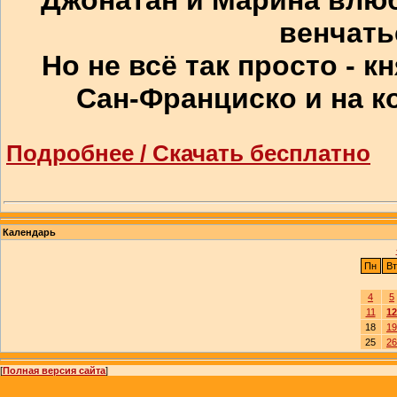
венчать
Но не всё так просто - 
Сан-Франциско и на к
Подробнее / Скачать бесплатно
Календарь
Пн
Вт
4
5
11
12
18
19
25
26
[
Полная версия сайта
]