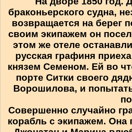
На дворе 1850 год. 
браконьерского судна, н
возвращается на берег п
своим экипажем он поселя
этом же отеле останавл
русская графиня приеха
князем Семеном. Ей во чт
порте Ситки своего дяд
Ворошилова, и попытать
по
Совершенно случайно граф
корабль с экипажем. Она п
Джонатан и Марина влюб