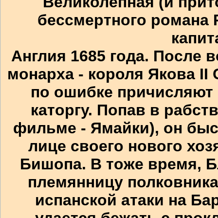
Великолепная (и прит
бессмертного романа 
капит
Англия 1685 года. После 
монарха - короля Якова II
по ошибке причисляют 
каторгу. Попав в рабст
фильме - Ямайки), он быс
лице своего нового хоз
Бишопа. В тоже время, 
племянницу полковника
испанской атаки на Ба
удается бежать с прокл