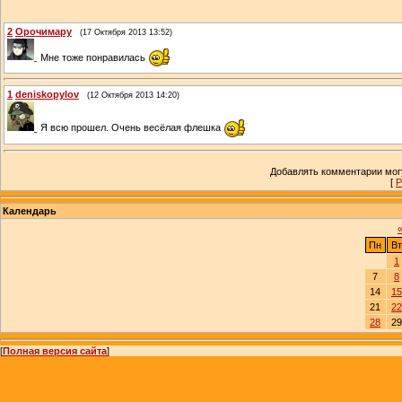
2
Орочимару
(17 Октября 2013 13:52)
Мне тоже понравилась
1
deniskopylov
(12 Октября 2013 14:20)
Я всю прошел. Очень весёлая флешка
Добавлять комментарии могу
[
Р
Календарь
Пн
Вт
1
7
8
14
15
21
22
28
29
[
Полная версия сайта
]