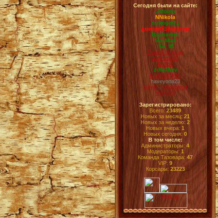
Сегодня были на сайте:
Johano
NNikola
stranger71
дмитрий18корсар
Baphomet
MaxMad
ISA_95
Серый_Корсар
andrew950
Andlok
zolochev
Ku33neCHIK
haveyona23
Slayer_Reignblood
manul75
Зарегистрировано:
Всего:
23489
Новых за месяц:
21
Новых за неделю:
2
Новых вчера:
1
Новых сегодня:
0
В том числе:
Администраторы:
4
Модераторы:
1
Команда Тазовара:
47
VIP:
9
Корсары:
23223