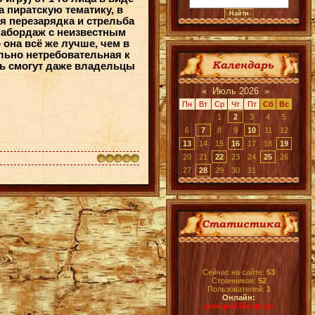
 пиратскую тематику, в
я перезарядка и стрельба
 абордаж с неизвестным
 она всё же лучше, чем в
льно нетребовательная к
ать смогут даже владельцы
«
Июль 2026
»
Пн
Вт
Ср
Чт
Пт
Сб
Вс
1
2
3
4
5
6
7
8
9
10
11
12
13
14
15
16
17
18
19
20
21
22
23
24
25
26
27
28
29
30
31
Сейчас на сайте:
53
Странников:
52
Пользователей:
1
Онлайн:
дмитрий18корсар