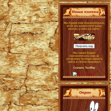
Мы будем вам признательны,
если вы разместите нашу
кнопку у себя на сайте:
Мы также будем
признательны вам за
установку тулбара нашего
сайта в своём браузере:
Скачать ToolBar