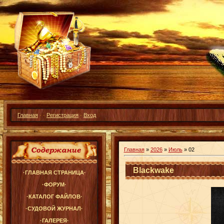
Главная
·
·
Регистрация
·
Вход
Главная
»
2026
»
Июль
»
02
Blackwake
·ГЛАВНАЯ СТРАНИЦА·
·ФОРУМ·
·КАТАЛОГ ФАЙЛОВ·
·СУДОВОЙ ЖУРНАЛ·
·ГАЛЕРЕЯ·