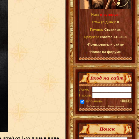
Ник:
отсутствует
Стаж (в днях):
0
Группа:
Странник
Браузер:
chrome 131.0.0.0
·Пользователи сайта·
·Новое на форуме·
Логин:
Пароль:
запомнить
Забыл пароль
·
Регистрация
гру) от 1-го лица в виде