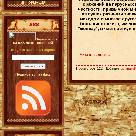
ИНФОРМАЦИЯ
сражений на парусных 
частности, привычной мн
из пушек разными типа
исходом и многое другое
большинстве игр, имеющ
"железу", в частности, к
Подписаться
на RSS-ленты новостей
Введите ваш e-mail адрес:
Читать дальше »
...
Просмотров: 122 · Добавил:
дмитрий1
Подписаться на фид