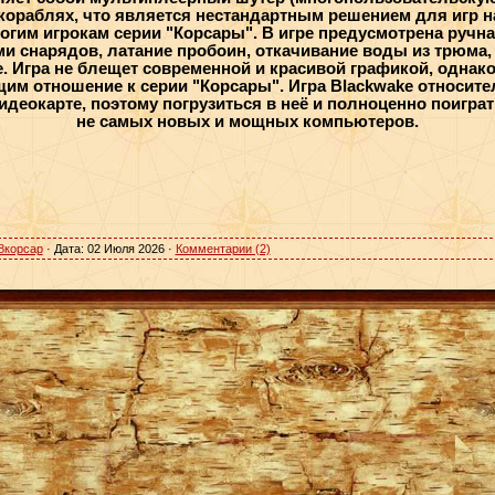
кораблях, что является нестандартным решением для игр на
огим игрокам серии "Корсары". В игре предусмотрена ручна
ми снарядов, латание пробоин, откачивание воды из трюма,
. Игра не блещет современной и красивой графикой, однако
им отношение к серии "Корсары". Игра Blackwake относите
 видеокарте, поэтому погрузиться в неё и полноценно поигр
не самых новых и мощных компьютеров.
8корсар
· Дата:
02 Июля 2026
·
Комментарии (2)