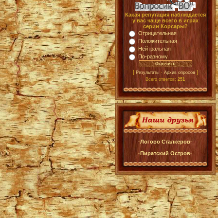
Какая репутация наблюдается
у вас чаще всего в играх
серии Корсары?
Отрицательная
Положительная
Нейтральная
По-разному
[
·
]
Результаты
Архив опросов
Всего ответов:
251
·Логово Сталкеров·
·Пиратский Остров·