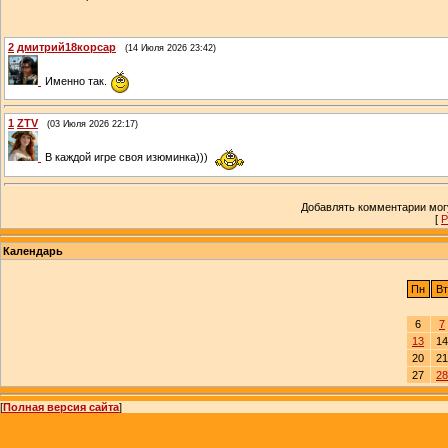
2
дмитрий18корсар
(14 Июля 2026 23:42)
Именно так.
1
ZTV
(03 Июля 2026 22:17)
В каждой игре своя изюминка)))
Добавлять комментарии могу
[
Р
Календарь
Пн
Вт
6
7
13
14
20
21
27
28
[
Полная версия сайта
]