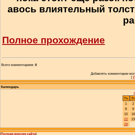
авось влиятельный толст
ра
Полное прохождение
Всего комментариев
:
0
Добавлять комментарии могу
[
Р
Календарь
Пн
Вт
1
2
8
9
15
16
22
23
29
[
Полная версия сайта
]