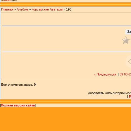
Главная
»
Альбом
»
Корсарские Аватары
» 193
« Предыдущая
|
59
60
6
Всего комментариев
:
0
Добавлять комментарии могу
[
Р
[
Полная версия сайта
]