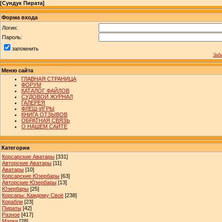
[
Сундук Пирата
]
Форма входа
Логин:
Пароль:
запомнить
Заб
Меню сайта
ГЛАВНАЯ СТРАНИЦА
ФОРУМ
КАТАЛОГ ФАЙЛОВ
СУДОВОЙ ЖУРНАЛ
ГАЛЕРЕЯ
ФЛЕШ-ИГРЫ
КНИГА ОТЗЫВОВ
ОБРАТНАЯ СВЯЗЬ
О НАШЕМ САЙТЕ
Категории
Корсарские Аватары
[331]
Авторские Аватары
[11]
Аватары
[10]
Корсарские Юзербары
[63]
Авторские Юзербары
[13]
Юзербары
[25]
Корсары: Каждому Своё
[238]
Корабли
[23]
Пираты
[42]
Разное
[417]
Марки
[28]