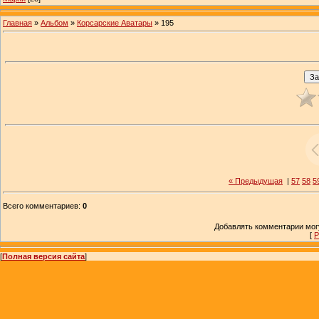
Главная
»
Альбом
»
Корсарские Аватары
» 195
« Предыдущая
|
57
58
5
Всего комментариев
:
0
Добавлять комментарии могу
[
Р
[
Полная версия сайта
]