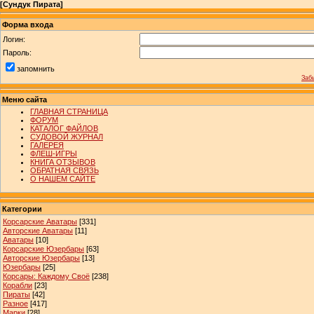
[
Сундук Пирата
]
Форма входа
Логин:
Пароль:
запомнить
Заб
Меню сайта
ГЛАВНАЯ СТРАНИЦА
ФОРУМ
КАТАЛОГ ФАЙЛОВ
СУДОВОЙ ЖУРНАЛ
ГАЛЕРЕЯ
ФЛЕШ-ИГРЫ
КНИГА ОТЗЫВОВ
ОБРАТНАЯ СВЯЗЬ
О НАШЕМ САЙТЕ
Категории
Корсарские Аватары
[331]
Авторские Аватары
[11]
Аватары
[10]
Корсарские Юзербары
[63]
Авторские Юзербары
[13]
Юзербары
[25]
Корсары: Каждому Своё
[238]
Корабли
[23]
Пираты
[42]
Разное
[417]
Марки
[28]