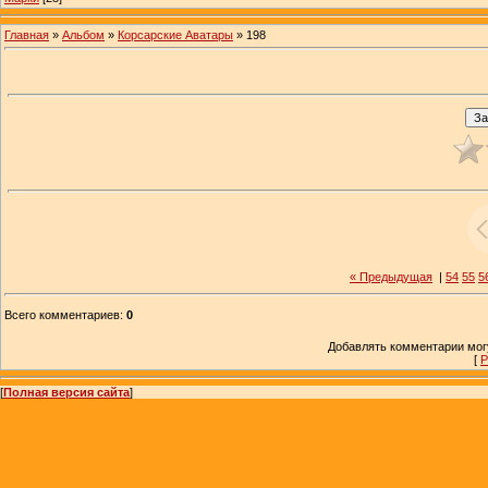
Главная
»
Альбом
»
Корсарские Аватары
» 198
« Предыдущая
|
54
55
5
Всего комментариев
:
0
Добавлять комментарии могу
[
Р
[
Полная версия сайта
]