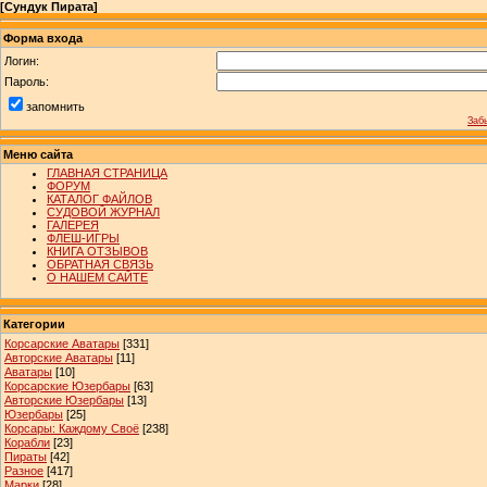
[
Сундук Пирата
]
Форма входа
Логин:
Пароль:
запомнить
Заб
Меню сайта
ГЛАВНАЯ СТРАНИЦА
ФОРУМ
КАТАЛОГ ФАЙЛОВ
СУДОВОЙ ЖУРНАЛ
ГАЛЕРЕЯ
ФЛЕШ-ИГРЫ
КНИГА ОТЗЫВОВ
ОБРАТНАЯ СВЯЗЬ
О НАШЕМ САЙТЕ
Категории
Корсарские Аватары
[331]
Авторские Аватары
[11]
Аватары
[10]
Корсарские Юзербары
[63]
Авторские Юзербары
[13]
Юзербары
[25]
Корсары: Каждому Своё
[238]
Корабли
[23]
Пираты
[42]
Разное
[417]
Марки
[28]