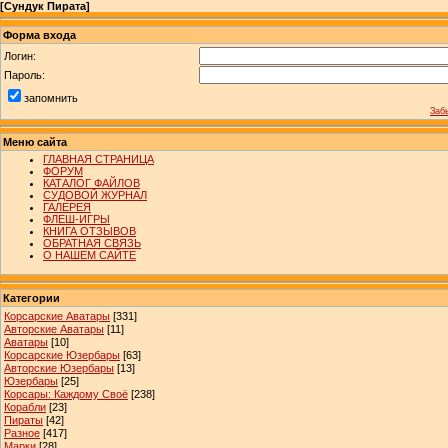
[
Сундук Пирата
]
Форма входа
Логин:
Пароль:
запомнить
Заб
Меню сайта
ГЛАВНАЯ СТРАНИЦА
ФОРУМ
КАТАЛОГ ФАЙЛОВ
СУДОВОЙ ЖУРНАЛ
ГАЛЕРЕЯ
ФЛЕШ-ИГРЫ
КНИГА ОТЗЫВОВ
ОБРАТНАЯ СВЯЗЬ
О НАШЕМ САЙТЕ
Категории
Корсарские Аватары
[331]
Авторские Аватары
[11]
Аватары
[10]
Корсарские Юзербары
[63]
Авторские Юзербары
[13]
Юзербары
[25]
Корсары: Каждому Своё
[238]
Корабли
[23]
Пираты
[42]
Разное
[417]
Марки
[28]