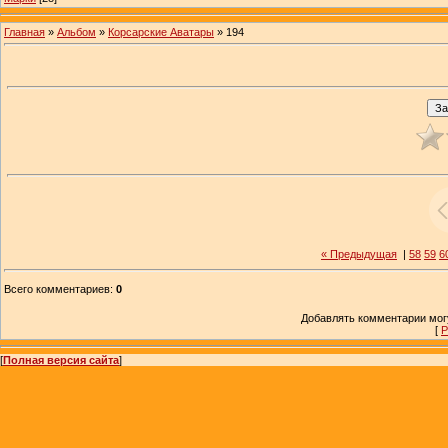
Главная
»
Альбом
»
Корсарские Аватары
» 194
« Предыдущая
|
58
59
6
Всего комментариев
:
0
Добавлять комментарии могу
[
Р
[
Полная версия сайта
]