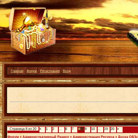
Главная
·
Форум
·
Регистрация
·
Вход
Страница
8
из
20
«
1
2
…
6
7
8
9
10
…
19
20
»
Форум
»
Административный Раздел
»
Администрация Ресурса
»
Доска ОБ