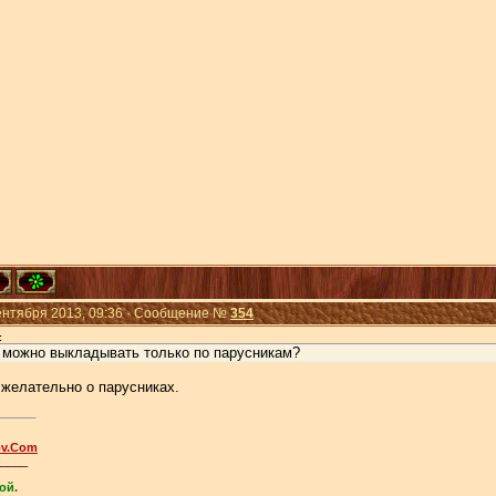
Сентября 2013, 09:36 · Сообщение №
354
:
можно выкладывать только по парусникам?
 желательно о парусниках.
ov.Com
_____
ой.