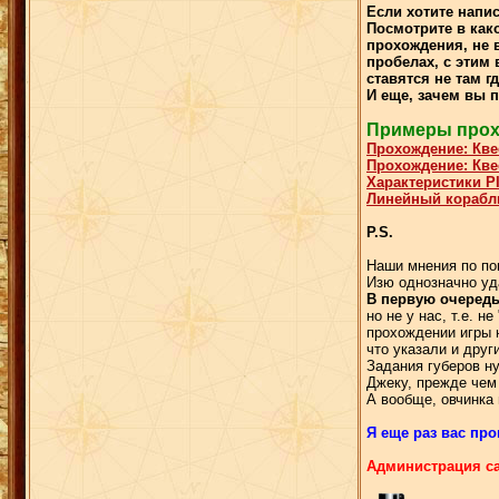
Если хотите напис
Посмотрите в как
прохождения, не в
пробелах, с этим
ставятся не там г
И еще, зачем вы п
Примеры прохо
Прохождение: Кве
Прохождение: Кве
Характеристики P
Линейный корабль
P.S.
Наши мнения по по
Изю однозначно уд
В первую очередь
но не у нас, т.е. 
прохождении игры 
что указали и друг
Задания губеров ну
Джеку, прежде чем 
А вообще, овчинка
Я еще раз вас про
Администрация са