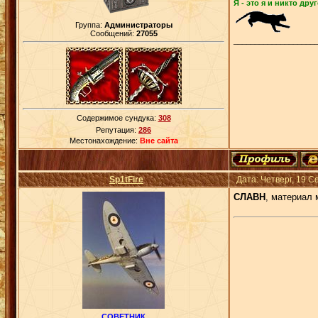
Я - это я и никто друг
Группа:
Администраторы
Сообщений:
27055
___________________
Содержимое сундука:
308
Репутация:
286
Местонахождение:
Вне сайта
Sp1tFire
Дата: Четверг, 19 
СЛАВН
, материал
СОВЕТНИК