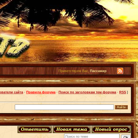
Приветствуем Вас,
Пассажир
ователи сайта
·
Правила форума
·
Поиск по заголовкам тем форума
·
RSS
]