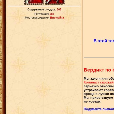
Содержимое сундука:
308
Репутация:
286
Местонахождение:
Вне сайта
В этой те
Вердикт по
Мы закончили обс
Копипаст строжа
серьезно относим
устраивают коряв
проще и лучше на
Мы приветствуем в
не кое-как.
Подумайте сначала