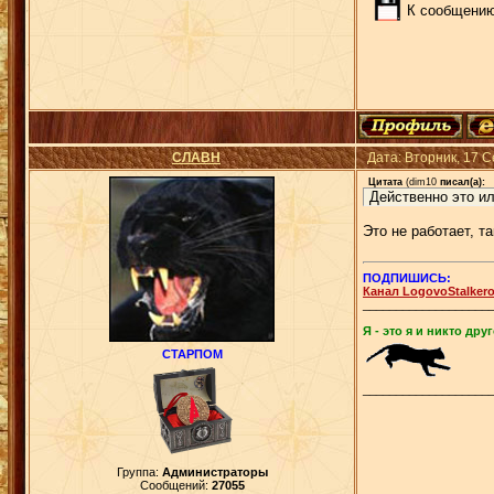
К сообщению
СЛАВН
Дата: Вторник, 17 
Цитата
(
dim10
писал(а):
Действенно это ил
Это не работает, т
ПОДПИШИСЬ:
Канал LogovoStalker
___________________
Я - это я и никто друг
СТАРПОМ
___________________
Группа:
Администраторы
Сообщений:
27055