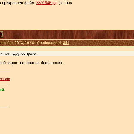
 прикреплен файл:
8501646.jpg
(30.3 Kb)
Сентября 2013, 16:48 · Сообщение №
351
и нет - другое дело.
акой запрет полностью бесполезен.
ov.Com
_____
ой.
_____