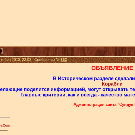
нтября 2013, 22:02 · Сообщение №
352
ОБЪЯВЛЕНИЕ
В Историческом разделе сделал
Корабли
елающие поделится информацией, могут открывать те
Главные критерии, как и всегда - качество мат
Администрация сайта "Сундук 
ov.Com
_____