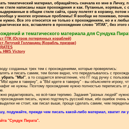
ать тематический материал, обращайтесь сначала ко мне в Личку, п
ом стиле написаны наши прохождения и как. Путанные, корявые, с о
ыдержанные в общем стиле сайта, сразу полетят в корзину, потом н
 вообще у многих огромные проблемы! Я вообще не понимаю, почем
де нужно. Все это относится не только к прохождениям, но и к люб
рактически все, вставляете в прохождение слово "ИТАК", без этого
ждений и тематического материала для Сундука Пира
ст ГПК (Остров потерянных кораблей)
ст Летучий Голландец (Корабль призрак)
IRATES
 HMS Victory
воду созданных трех тем с прохождениями, которые проверялись:
алять и писать самим, тем более видно, что переделывалось с прохожде
 убрать "МЫ"
, а то создается впечатление, что ГГ под ручку с пользо
не "МЫ идем в таверну", а "ВЫ идете в таверну" - вы объясняете игроку, 
нафиг не нужны. Поэтому прохождение нужно полностью переписать от д
ие.
жно редактировать, но всё-таки терпимо. Задания "разных людей" нужн
прохождения писать, нужно подтянуть русский язык, ибо ошибок очень 
 выделки не стоит, как писал выше, проще сделать самим, чем переделы
шу, подумайте, прежде чем писать какой-либо материал, хватит ли у 
йта "Сундук Пирата".