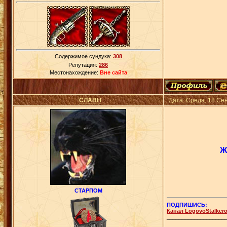
Содержимое сундука:
308
Репутация:
286
Местонахождение:
Вне сайта
СЛАВН
Дата: Среда, 18 Се
Ж
СТАРПОМ
ПОДПИШИСЬ:
Канал LogovoStalker
___________________