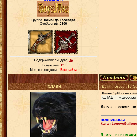
Группа:
Команда Тазовара
Сообщений:
2890
Содержимое сундука:
34
Репутация:
13
Местонахождение:
Вне сайта
СЛАВН
Дата: Четверг, 19 
Цитата
(
Sp1tFire
писал(а)
СЛАВН, материал 
Любые корабли, но
ПОДПИШИСЬ:
Канал LogovoStalker
___________________
Я - это я и никто друг