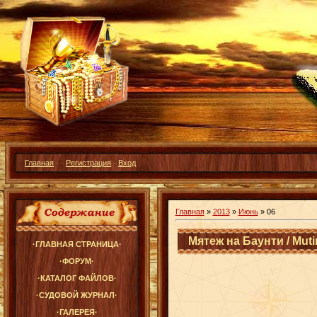
Главная
·
·
Регистрация
·
Вход
Главная
»
2013
»
Июнь
»
06
Мятеж на Баунти / Muti
·ГЛАВНАЯ СТРАНИЦА·
·ФОРУМ·
·КАТАЛОГ ФАЙЛОВ·
·СУДОВОЙ ЖУРНАЛ·
·ГАЛЕРЕЯ·