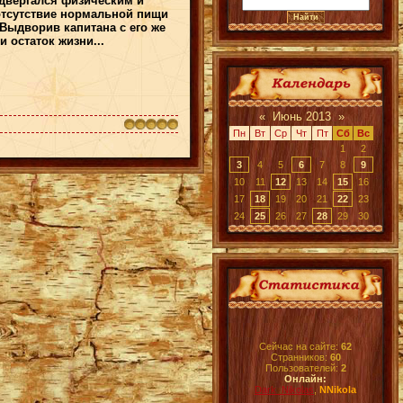
одвергался физическим и
отсутствие нормальной пищи
Выдворив капитана с его же
 остаток жизни...
«
Июнь 2013
»
Пн
Вт
Ср
Чт
Пт
Сб
Вс
1
2
3
4
5
6
7
8
9
10
11
12
13
14
15
16
17
18
19
20
21
22
23
24
25
26
27
28
29
30
Сейчас на сайте:
62
Странников:
60
Пользователей:
2
Онлайн:
Dark_Nikolas
,
NNikola