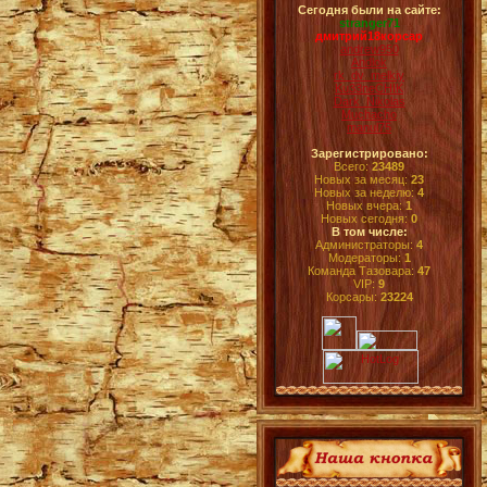
Сегодня были на сайте:
stranger71
дмитрий18корсар
andrew950
Andlok
rk_dv_melkiy
Ku33neCHIK
Dark_Nikolas
Muchacho
manul75
Зарегистрировано:
Всего:
23489
Новых за месяц:
23
Новых за неделю:
4
Новых вчера:
1
Новых сегодня:
0
В том числе:
Администраторы:
4
Модераторы:
1
Команда Тазовара:
47
VIP:
9
Корсары:
23224