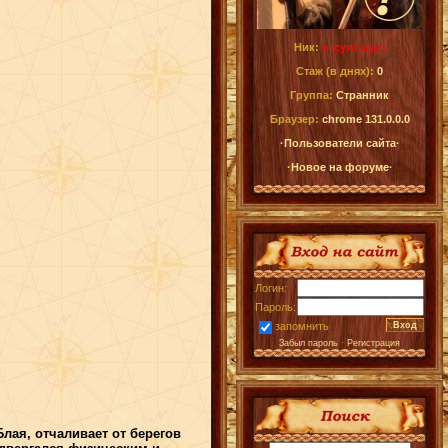
Ник:
отсутствует
Стаж (в днях):
0
Группа:
Странник
Браузер:
chrome 131.0.0.0
·Пользователи сайта·
·Новое на форуме·
Логин:
Пароль:
запомнить
Забыл пароль
·
Регистрация
Блая, отчаливает от берегов