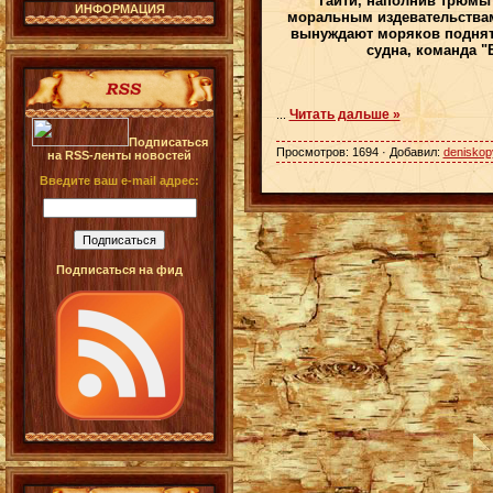
Таити, наполнив трюмы 
ИНФОРМАЦИЯ
моральным издевательствам
вынуждают моряков поднять
судна, команда "
Читать дальше »
...
Подписаться
Просмотров: 1694 · Добавил:
deniskop
на RSS-ленты новостей
Введите ваш e-mail адрес:
Подписаться на фид