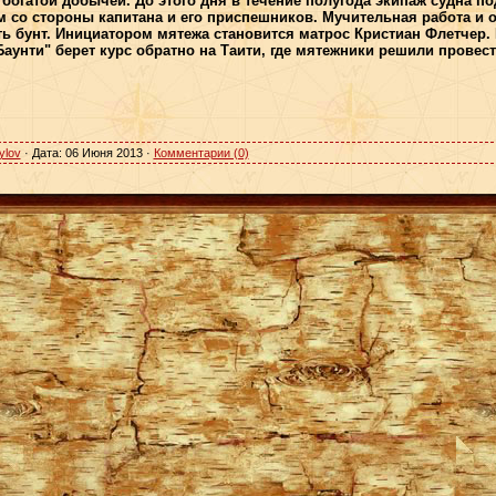
богатой добычей. До этого дня в течение полугода экипаж судна п
 со стороны капитана и его приспешников. Мучительная работа и 
 бунт. Инициатором мятежа становится матрос Кристиан Флетчер. 
Баунти" берет курс обратно на Таити, где мятежники решили провести
ylov
· Дата:
06 Июня 2013
·
Комментарии (0)