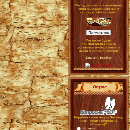
Мы будем вам признательны,
если вы разместите нашу
кнопку у себя на сайте:
Мы также будем
признательны вам за
установку тулбара нашего
сайта в своём браузере:
Скачать ToolBar
Корабли какой нации Вы чаще
всего топите (берете на
абордаж)?
Испания