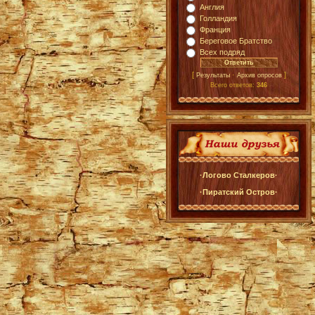
Англия
Голландия
Франция
Береговое Братство
Всех подряд
[
·
]
Результаты
Архив опросов
Всего ответов:
346
·Логово Сталкеров·
·Пиратский Остров·