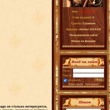
Ник:
отсутствует
Стаж (в днях):
0
Группа:
Странник
Браузер:
chrome 131.0.0.0
·Пользователи сайта·
·Новое на форуме·
Логин:
Пароль:
запомнить
Забыл пароль
·
Регистрация
адо не столько интересуется,