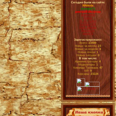
Сегодня были на сайте:
NNikola
stranger71
дмитрий18корсар
andrew950
Andlok
rk_dv_melkiy
Ku33neCHIK
Dark_Nikolas
Muchacho
manul75
Зарегистрировано:
Всего:
23489
Новых за месяц:
23
Новых за неделю:
4
Новых вчера:
1
Новых сегодня:
0
В том числе:
Администраторы:
4
Модераторы:
1
Команда Тазовара:
47
VIP:
9
Корсары:
23224