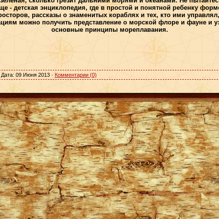
а зеленая, сколько грезит дальними морями и океанами. Не пытайте
ще - детская энциклопедия, где в простой и понятной ребенку фор
осторов, рассказы о знаменитых кораблях и тех, кто ими управля
циям можно получить представление о морской флоре и фауне и уз
основные принципы мореплавания.
 Дата:
09 Июня 2013
·
Комментарии (0)