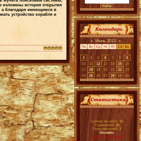
сь мучить поисковые системы,
ме изложены история открытия
л, а благодаря имеющимся в
нать устройство корабля и
«
Июнь 2013
»
Пн
Вт
Ср
Чт
Пт
Сб
Вс
1
2
3
4
5
6
7
8
9
10
11
12
13
14
15
16
17
18
19
20
21
22
23
24
25
26
27
28
29
30
Сейчас на сайте:
31
Странников:
29
Пользователей:
2
Онлайн:
manul75
,
Muchacho