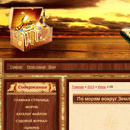
Главная
·
·
Регистрация
·
Вход
Главная
»
2013
»
Июнь
»
09
По морям вокруг Зем
·ГЛАВНАЯ СТРАНИЦА·
·ФОРУМ·
·КАТАЛОГ ФАЙЛОВ·
·СУДОВОЙ ЖУРНАЛ·
·ГАЛЕРЕЯ·