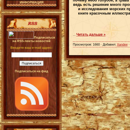
почему небо голубое, а трав
ИНФОРМАЦИЯ
ведь есть решение много про
и исследования морских пр
книге красочным иллюстра
Читать дальше »
...
Подписаться
на RSS-ленты новостей
Просмотров: 1660 · Добавил:
Xandee
·
Введите ваш e-mail адрес:
Подписаться на фид