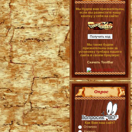
Мы будем вам признательны,
если вы разместите нашу
кнопку у себя на сайте:
Мы также будем
признательны вам за
установку тулбара нашего
сайта в своём браузере:
Скачать ToolBar
Как Вам наш сайт?
Отлично
Хорошо