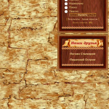
Нормально
Плохо
Ужасно
[
·
]
Результаты
Архив опросов
Всего ответов:
491
·Логово Сталкеров·
·Пиратский Остров·