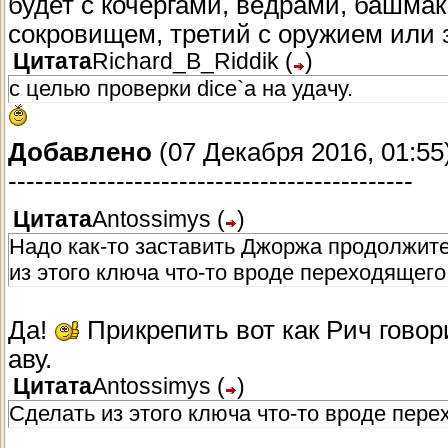
будет с кочергами, вёдрами, башма
сокровищем, третий с оружием или 
Цитата
Richard_B_Riddik
(
)
с целью проверки dice`а на удачу.
Добавлено
(07 Декабря 2016, 01:55
---------------------------------------------
Цитата
Antossimys
(
)
Надо как-то заставить Джоржа продолжите
из этого ключа что-то вроде переходящего
Да!
Прикрепить вот как Рич говори
аву.
Цитата
Antossimys
(
)
Сделать из этого ключа что-то вроде пере