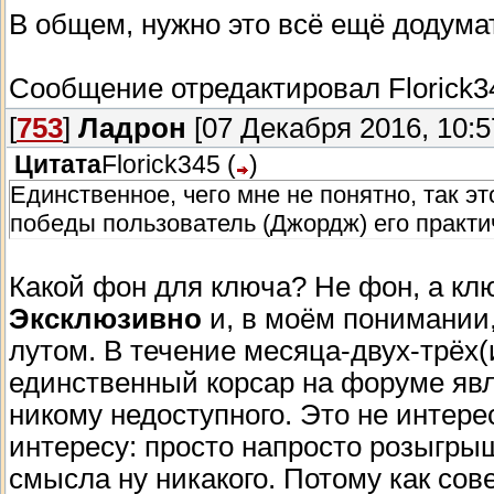
В общем, нужно это всё ещё додума
Сообщение отредактировал
Florick3
[
753
]
Ладрон
[07 Декабря 2016, 10:5
Цитата
Florick345
(
)
Единственное, чего мне не понятно, так эт
победы пользователь (Джордж) его практич
Какой фон для ключа? Не фон, а клю
Эксклюзивно
и, в моём понимании,
лутом. В течение месяца-двух-трёх
единственный корсар на форуме явл
никому недоступного. Это не интер
интересу: просто напросто розыгрыш
смысла ну никакого. Потому как со