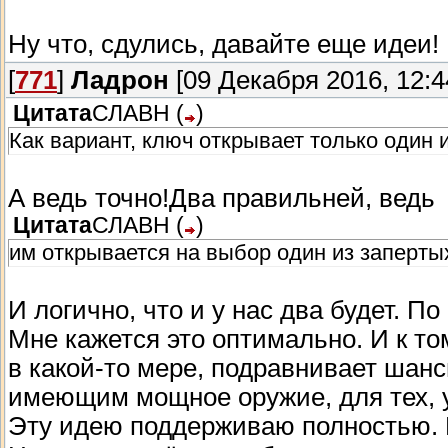
Ну что, сдулись, давайте еще идеи!
[
771
]
Ладрон
[09 Декабря 2016, 12:4
Цитата
СЛАВН
(
)
Как вариант, ключ открывает только один 
А ведь точно!Два правильней, ведь
Цитата
СЛАВН
(
)
им открывается на выбор один из заперты
И логично, что и у нас два будет. П
Мне кажется это оптимально. И к т
в какой-то мере, подравнивает шан
имеющим мощное оружие, для тех, у 
Эту идею поддерживаю полностью.