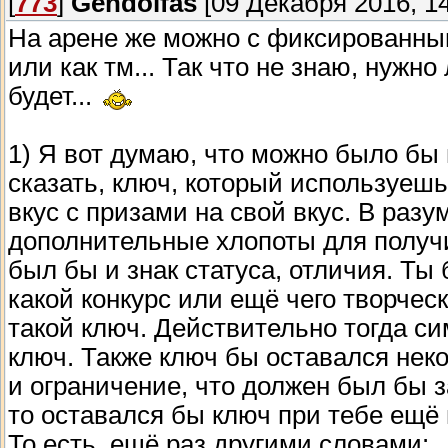
[
773
]
Gendolfas
[09 Декабря 2016, 14
На арене же можно с фиксированным
или как тм... Так что не знаю, нужно
будет...
1) Я вот думаю, что можно было бы
сказать, ключ, который используеш
вкус с призами на свой вкус. В разу
дополнительные хлопоты для получи
был бы и знак статуса, отличия. Ты
какой конкурс или ещё чего творчес
такой ключ. Действительно тогда с
ключ. Также ключ бы оставался нек
и ограничение, что должен был бы за
то оставался бы ключ при тебе ещё 
То есть, ещё раз другими словами: