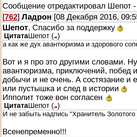
Сообщение отредактировал
Шепот
[
762
]
Ладрон
[08 Декабря 2016, 09:5
Шепот
, Спасибо за поддержку
Цитата
Шепот
(
)
а как же дух авантюризма и здорового со
Вот и я про это другими словами. Ну
авантюризма, приключений, побед и
добычи и не очень. А состязание и 
или пустышка и след в истории
Ипполит тоже вон согласен
Цитата
Шепот
(
)
И не забыть надпись "Хранитель Золотого
Всенепременно!!!