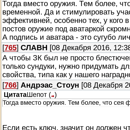
Тогда вместо оружия. Тем более, ч
временной. Да и стимулировать уча
эффективней, особенно тех, у кого 
постов оружие под аватаркой скромн
А подпись и аватара - это сугубо ли
[
765
]
СЛАВН
[08 Декабря 2016, 12:3
А чтобы ЗК был не просто блестюч
только сундуки, нужно придумать дл
свойства, типа как у нашего наградн
[
766
]
Андрэас_Стоун
[08 Декабря 20
Цитата
Шепот
(
)
Тогда вместо оружия. Тем более, что се
Если есть ключ, значит он должен чт