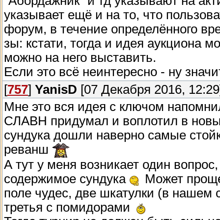
"Абордажник" и тд указывают на акт
указывает ещё и на то, что пользова
форум, в течение определённого вре
зы: кстати, тогда и идея аукциона м
можно на него выставить.
Если это всё неинтересно - ну значи
[
757
]
YanisD
[07 Декабря 2016, 12:29
Мне это вся идея с ключом напомни
СЛАВН придумал и воплотил в новый
сундука дошли наверно самые стойк
реванш
А тут у меня возникает один вопрос
содержимое сундука
Может проще 
поле чудес, две шкатулки (в нашем с
третья с помидорами