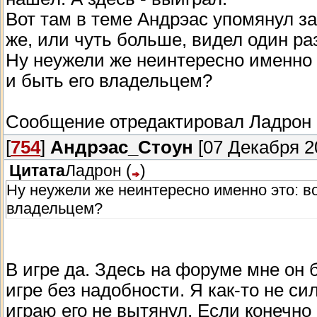
Вот там в теме Андрэас упомянул за 
же, или чуть больше, видел один ра
Ну неужели же неинтересно именно 
и быть его владельцем?
Сообщение отредактировал
Ладрон
[
754
]
Андрэас_Стоун
[07 Декабря 20
Цитата
Ладрон
(
)
Ну неужели же неинтересно именно это: в
владельцем?
В игре да. Здесь на форуме мне он б
игре без надобности. Я как-то не си
играю его не вытянул. Если конечно 