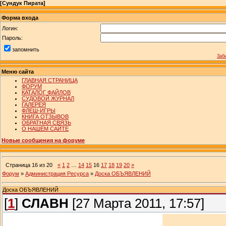
[
Сундук Пирата
]
Форма входа
Логин:
Пароль:
запомнить
Заб
Меню сайта
ГЛАВНАЯ СТРАНИЦА
ФОРУМ
КАТАЛОГ ФАЙЛОВ
СУДОВОЙ ЖУРНАЛ
ГАЛЕРЕЯ
ФЛЕШ-ИГРЫ
КНИГА ОТЗЫВОВ
ОБРАТНАЯ СВЯЗЬ
О НАШЕМ САЙТЕ
Новые сообщения на форуме
Страница
16
из
20
«
1
2
…
14
15
16
17
18
19
20
»
Форум
»
Администрация Ресурса
»
Доска ОБЪЯВЛЕНИЙ
Доска ОБЪЯВЛЕНИЙ
[
1
]
СЛАВН
[27 Марта 2011, 17:57]