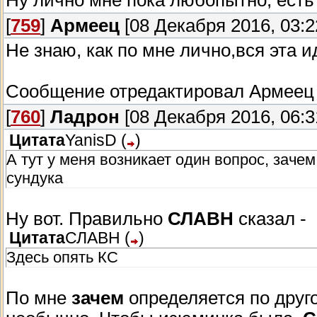
Ну лично мне пока любопытно, есть
[
759
]
Армеец
[08 Декабря 2016, 03:2
Не знаю, как по мне лично,вся эта 
Сообщение отредактировал
Армеец
[
760
]
Ладрон
[08 Декабря 2016, 06:3
Цитата
YanisD
(
)
А тут у меня возникает один вопрос, заче
сундука
Ну вот. Правильно
СЛАВН
сказал -
Цитата
СЛАВН
(
)
Здесь опять КС
По мне
зачем
определяется по друго