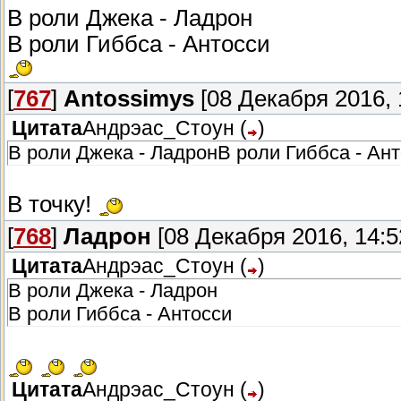
В роли Джека - Ладрон
В роли Гиббса - Антосси
[
767
]
Antossimys
[08 Декабря 2016, 
Цитата
Андрэас_Стоун
(
)
В роли Джека - ЛадронВ роли Гиббса - Ан
В точку!
[
768
]
Ладрон
[08 Декабря 2016, 14:5
Цитата
Андрэас_Стоун
(
)
В роли Джека - Ладрон
В роли Гиббса - Антосси
Цитата
Андрэас_Стоун
(
)