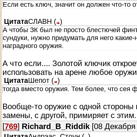
Если есть ключ, значит он должен что-то о
Цитата
СЛАВН
(
)
А чтобы ЗК был не просто блестючей фин
сундуки, нужно придумать для него какие-
наградного оружия.
А что если.... Золотой ключик откр
использовать на арене любое оружи
Цитата
Шепот
(
)
тогда вместо оружия. Тем более, что сея
Вообще-то оружие с одной стороны н
замены, с другой, примиряет с этим
[
769
]
Richard_B_Riddik
[08 Декабря 
Цитата
Андрэас_Стоун
(
)