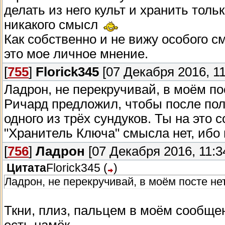
делать из него культ и хранить толь
никакого смысл
Как собственно и не вижу особого с
это мое личное мнение.
[
755
]
Florick345
[07 Декабря 2016, 11
Ладрон, не перекручивай, в моём пос
Ричард предложил, чтобы после пол
одного из трёх сундуков. Ты на это с
"Хранитель Ключа" смысла нет, ибо 
[
756
]
Ладрон
[07 Декабря 2016, 11:3
Цитата
Florick345
(
)
Ладрон, не перекручивай, в моём посте нет
Ткни, плиз, пальцем в моём сообщени