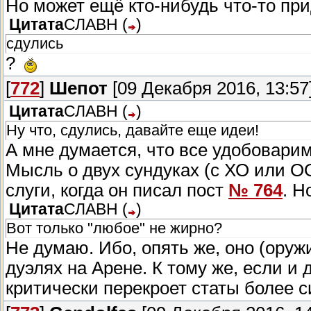
Но может ещё кто-нибудь что-то пр
Цитата
СЛАВН
(
)
сдулись
?
[
772
]
Шепот
[09 Декабря 2016, 13:57
Цитата
СЛАВН
(
)
Ну что, сдулись, давайте еще идеи!
А мне думается, что все удобовари
Мысль о двух сундуках (с ХО или О
слуги, когда он писал пост
№ 764
. Н
Цитата
СЛАВН
(
)
Вот только "любое" не жирно?
Не думаю. Ибо, опять же, оно (оруж
дуэлях на Арене. К тому же, если и
критически перекроет статы более с