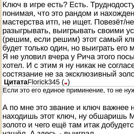
Ключ в игре есть? Есть. Труднодосту
понимая, что это рандом и нахожден
мастерства итп, не ищет. Повезёт/не
разыгрывать, выигрывать своими у
(решим, если решим) этот самый клю
будет только один, но выиграть его
Я не уловил вчера у Рича этого посы
хотел. И с этим я ну никак не соглас
состязание не за эксклюзивный золот
Цитата
Florick345
(
)
Если это его единое приминение, то не ну
А по мне это звание и ключ важнее н
находишь этот ключ, ну обшаришь 
золото и чего ещё там итак добудетс
нашёл. А здесь - выиграл.