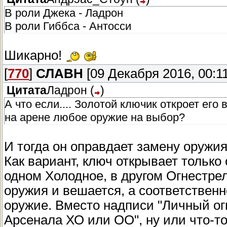
В роли Джека - Ладрон
В роли Гиббса - Антосси
Шикарно!
[
770
]
СЛАВН
[09 Декабря 2016, 00:11
Цитата
Ладрон
(
)
А что если.... Золотой ключик откроет ег
на арене любое оружие на выбор?
И тогда он оправдает замену оружия
Как вариант, ключ открывает только 
одном Холодное, в другом Огнестрел
оружия и вешается, а соответствен
оружие. Вместо надписи "Личный огн
Арсенала ХО или ОО", ну или что-то