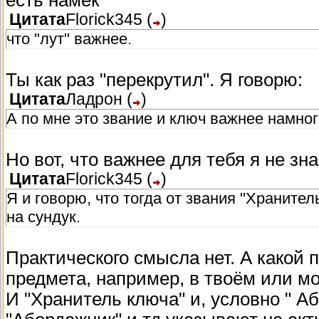
есть намёк
Цитата
Florick345
(
)
что "лут" важнее.
Ты как раз "перекрутил". Я говорю:
Цитата
Ладрон
(
)
А по мне это звание и ключ важнее намног
Но вот, что важнее для тебя я не зн
Цитата
Florick345
(
)
Я и говорю, что тогда от звания "Хранител
на сундук.
Практического смысла нет. А какой
предмета, например, в твоём или м
И "Хранитель ключа" и, условно " Аб