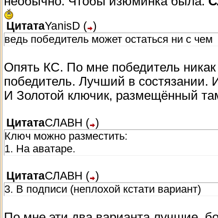
необычно. Чтобы изюминка была.
С
Цитата
YanisD
(
)
ведь победитель может остаться ни с чем
Опять КС. По мне победитель никак 
победитель. Лучший в состязании. И
И Золотой ключик, размещённый там
Цитата
СЛАВН
(
)
Ключ можно разместить:
1. На аватаре.
Цитата
СЛАВН
(
)
3. В подписи (неплохой кстати вариант)
По мне эти два варианта лучшие, бо