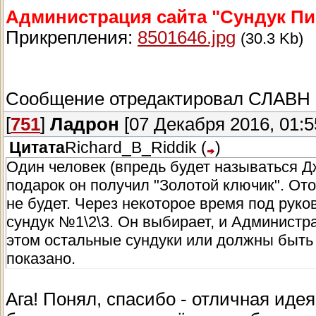
Администрация сайта "Сундук Пи
Прикрепления:
8501646.jpg
(30.3 Kb)
Сообщение отредактировал
СЛАВН
[
751
]
Ладрон
[07 Декабря 2016, 01:5
Цитата
Richard_B_Riddik
(
)
Один человек (впредь будет называться Д
подарок он получил "Золотой ключик". От
не будет. Через некоторое время под ру
сундук №1\2\3. Он выбирает, и Администр
этом остальные сундуки или должны быть
показано.
Ага! Понял, спасибо - отличная идея