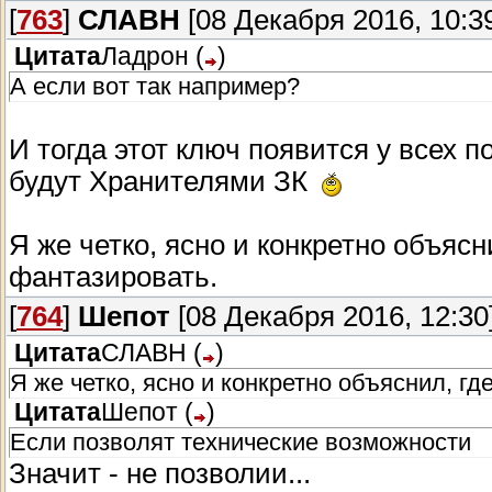
[
763
]
СЛАВН
[08 Декабря 2016, 10:3
Цитата
Ладрон
(
)
А если вот так например?
И тогда этот ключ появится у всех п
будут Хранителями ЗК
Я же четко, ясно и конкретно объяс
фантазировать.
[
764
]
Шепот
[08 Декабря 2016, 12:30
Цитата
СЛАВН
(
)
Я же четко, ясно и конкретно объяснил, г
Цитата
Шепот
(
)
Если позволят технические возможности
Значит - не позволии...