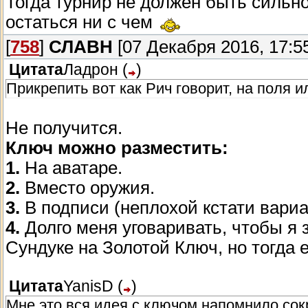
Тогда турнир не должен быть сильн
остаться ни с чем
[
758
]
СЛАВН
[07 Декабря 2016, 17:5
Цитата
Ладрон
(
)
Прикрепить вот как Рич говорит, на поля и
Не получится.
Ключ можно разместить:
1.
На аватаре.
2.
Вместо оружия.
3.
В подписи (неплохой кстати вариа
4.
Долго меня уговаривать, чтобы я 
Сундуке на Золотой Ключ, но тогда е
Цитата
YanisD
(
)
Мне это вся идея с ключом напомнило со