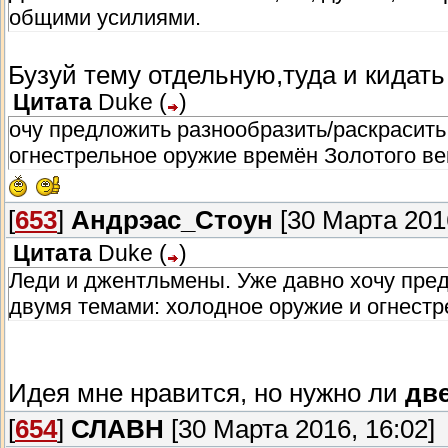
общими усилиями.
Бузуй тему отдельную,туда и кидать
Цитата
Duke
(
)
очу предложить разнообразить/раскрасит
огнестрельное оружие времён Золотого ве
[
653
]
Андрэас_Стоун
[30 Марта 2016
Цитата
Duke
(
)
Леди и джентльмены. Уже давно хочу пре
двумя темами: холодное оружие и огнестр
Идея мне нравится, но нужно ли
дв
[
654
]
СЛАВН
[30 Марта 2016, 16:02]