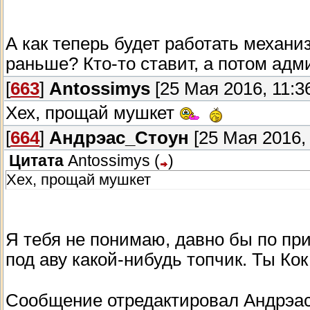
А как теперь будет работать механ
раньше? Кто-то ставит, а потом адм
[
663
]
Antossimys
[25 Мая 2016, 11:3
Хех, прощай мушкет
[
664
]
Андрэас_Стоун
[25 Мая 2016, 
Цитата
Antossimys
(
)
Хех, прощай мушкет
Я тебя не понимаю, давно бы по п
под аву какой-нибудь топчик. Ты Ко
Сообщение отредактировал
Андрэа