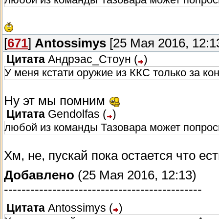
[
671
]
Antossimys
[25 Мая 2016, 12:1
Цитата
Андрэас_Стоун
(
)
У меня кстати оружие из ККС только за ко
Ну эт мы помним
Цитата
Gendolfas
(
)
любой из команды Тазовара может попроси
Хм, не, пускай пока остается что е
Добавлено
(25 Мая 2016, 12:13)
---------------------------------------------
Цитата
Antossimys
(
)