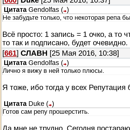
[
660
]
Duke
[25 Мая 2016, 10:37]
Цитата
Gendolfas
(
)
Не забудьте только, что некоторая репа бы
Всё просто: 1 запись = 1 очко, а то
то так и подписано, будет очевидно
[
661
]
СЛАВН
[25 Мая 2016, 10:38]
Цитата
Gendolfas
(
)
Лично я вижу в ней только плюсы.
Я тоже, ибо тогда у всех Репутация
Цитата
Duke
(
)
Готов сам репу прошерстить.
Да мне не трудно. Сегодня постараю