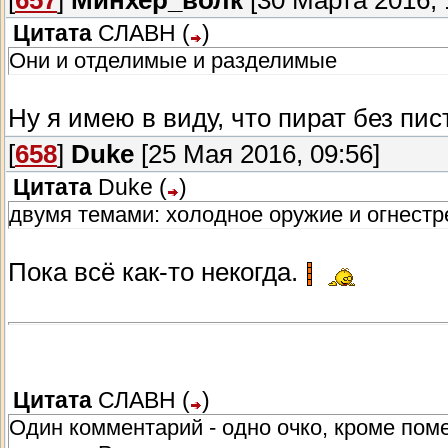
[
657
]
Минхер_волк
[30 Марта 2016, 
Цитата
СЛАВН
(
)
Они и отделимые и разделимые
Ну я имею в виду, что пират без пис
[
658
]
Duke
[25 Мая 2016, 09:56]
Цитата
Duke
(
)
двумя темами: холодное оружие и огнестр
Пока всё как-то некогда.
Цитата
СЛАВН
(
)
Один комментарий - одно очко, кроме поме