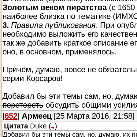
Золотым веком пиратства
(с 1650 
наиболее близка по тематике (ИМХО
3.
Правила публикования
. При опуб
необходимо выложить его качестве
так же добавить краткое описание ег
оно, в основном, применялось.
Причём, думаю, вовсе не обязатель
серии Корсаров!
Добавил бы эти темы сам, но, дума
перетереть
обсудить общими усили
[
652
]
Армеец
[25 Марта 2016, 21:58]
Цитата
Duke
(
)
Добавил бы эти темы сам, но, думаю, их 