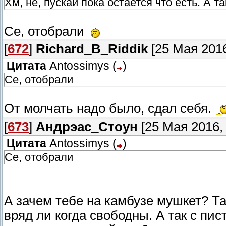
Хм, не, пускай пока остается что есть. А 
Се, отобрали
[
672
]
Richard_B_Riddik
[25 Мая 2016
Цитата
Antossimys
(
)
Се, отобрали
От молчать надо было, сдал себя.
[
673
]
Андрэас_Стоун
[25 Мая 2016, 
Цитата
Antossimys
(
)
Се, отобрали
А зачем тебе на камбузе мушкет? Там
вряд ли когда свободны. А так с пис