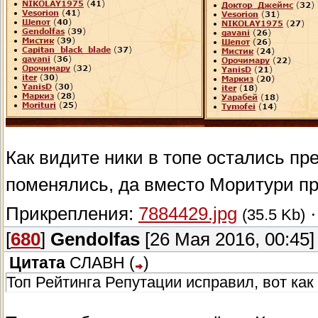
Как видите ники в топе остались п
поменялись, да вместо Моритури п
Прикрепления:
7884429.jpg
(35.5 Kb)
[
680
]
Gendolfas
[26 Мая 2016, 00:45]
Цитата
СЛАВН
(
)
Топ Рейтинга Репутации исправил, вот как