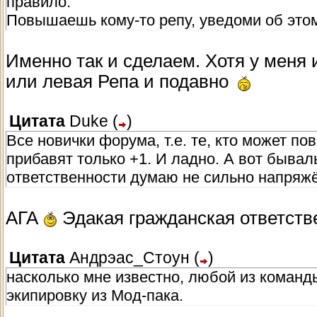
правило:
Повышаешь кому-то репу, уведоми об это
Именно так и сделаем. Хотя у меня и
или левая Репа и подавно
Цитата
Duke
(
)
Все новички форума, т.е. те, кто может по
прибавят только +1. И ладно. А вот бывал
ответственности думаю не сильно напряжё
АГА
Эдакая гражданская ответст
Цитата
Андрэас_Стоун
(
)
насколько мне известно, любой из команд
экипировку из Мод-пака.