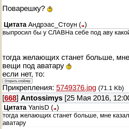
Поварешку?
Цитата
Андрэас_Стоун
(
)
выпросил бы у СЛАВНа себе под аву какой
тогда желающих станет больше, мне
вещи под аватару
если нет, то:
Прикрепления:
5749376.jpg
(71.1 Kb)
[
668
]
Antossimys
[25 Мая 2016, 12:0
Цитата
YanisD
(
)
тогда желающих станет больше, мне казал
аватару