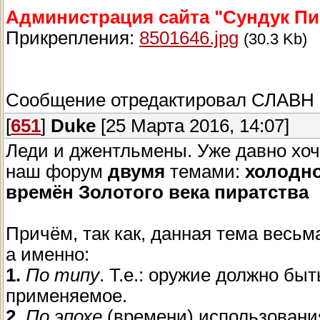
Администрация сайта "Сундук Пи
Прикрепления:
8501646.jpg
(30.3 Kb)
Сообщение отредактировал
СЛАВН
[
651
]
Duke
[25 Марта 2016, 14:07]
Леди и джентльмены. Уже давно хоч
наш форум
двумя
темами:
холодно
времён Золотого века пиратства
Причём, так как, данная тема весьм
а именно:
1.
По типу
. Т.е.: оружие должно бы
применяемое.
2.
По эпохе
(времени) использования.