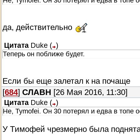
Не, Tymofei. Он 30 потерял и едва в топе 
да, действительно
Цитата
Duke
(
)
Теперь он поближе будет.
Если бы еще залетал к на почаще
[
684
]
СЛАВН
[26 Мая 2016, 11:30]
Цитата
Duke
(
)
Не, Tymofei. Он 30 потерял и едва в топе о
У Тимофей чрезмерно была поднята 