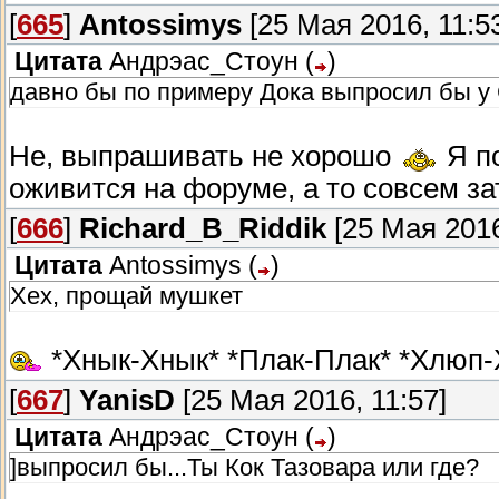
[
665
]
Antossimys
[25 Мая 2016, 11:5
Цитата
Андрэас_Стоун
(
)
давно бы по примеру Дока выпросил бы у 
Не, выпрашивать не хорошо
Я по
оживится на форуме, а то совсем з
[
666
]
Richard_B_Riddik
[25 Мая 2016
Цитата
Antossimys
(
)
Хех, прощай мушкет
*Хнык-Хнык* *Плак-Плак* *Хлюп
[
667
]
YanisD
[25 Мая 2016, 11:57]
Цитата
Андрэас_Стоун
(
)
]выпросил бы...Ты Кок Тазовара или где?