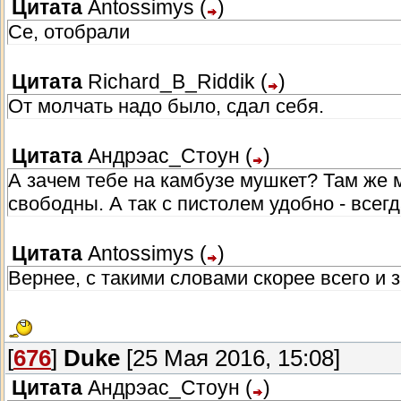
Цитата
Antossimys
(
)
Се, отобрали
Цитата
Richard_B_Riddik
(
)
От молчать надо было, сдал себя.
Цитата
Андрэас_Стоун
(
)
А зачем тебе на камбузе мушкет? Там же ме
свободны. А так с пистолем удобно - всег
Цитата
Antossimys
(
)
Вернее, с такими словами скорее всего и 
[
676
]
Duke
[25 Мая 2016, 15:08]
Цитата
Андрэас_Стоун
(
)