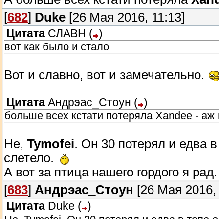
[
682
]
Duke
[26 Мая 2016, 11:13]
Цитата
СЛАВН
(
)
вот как было и стало
Вот и славно, вот и замечательно.
Цитата
Андрэас_Стоун
(
)
больше всех кстати потеряла Xandee - аж
Не,
Tymofei
. Он 30 потерял и едва 
слетело.
А вот за птица нашего гордого я рад
[
683
]
Андрэас_Стоун
[26 Мая 2016, 
Цитата
Duke
(
)