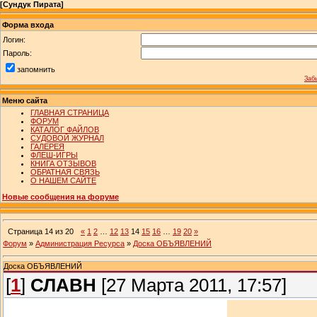
[
Сундук Пирата
]
Форма входа
Логин:
Пароль:
запомнить
Заб
Меню сайта
ГЛАВНАЯ СТРАНИЦА
ФОРУМ
КАТАЛОГ ФАЙЛОВ
СУДОВОЙ ЖУРНАЛ
ГАЛЕРЕЯ
ФЛЕШ-ИГРЫ
КНИГА ОТЗЫВОВ
ОБРАТНАЯ СВЯЗЬ
О НАШЕМ САЙТЕ
Новые сообщения на форуме
Страница
14
из
20
«
1
2
…
12
13
14
15
16
…
19
20
»
Форум
»
Администрация Ресурса
»
Доска ОБЪЯВЛЕНИЙ
Доска ОБЪЯВЛЕНИЙ
[
1
]
СЛАВН
[27 Марта 2011, 17:57]