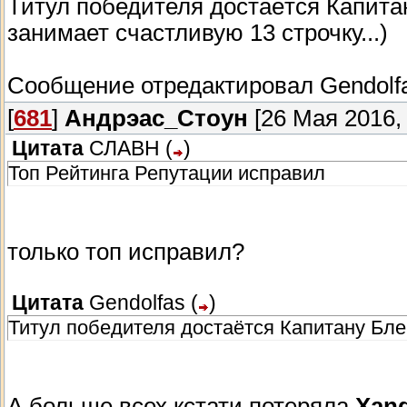
Титул победителя достаётся Капитан
занимает счастливую 13 строчку...)
Сообщение отредактировал
Gendolf
[
681
]
Андрэас_Стоун
[26 Мая 2016, 
Цитата
СЛАВН
(
)
Топ Рейтинга Репутации исправил
только топ исправил?
Цитата
Gendolfas
(
)
Титул победителя достаётся Капитану Бле
А больше всех кстати потеряла
Xan