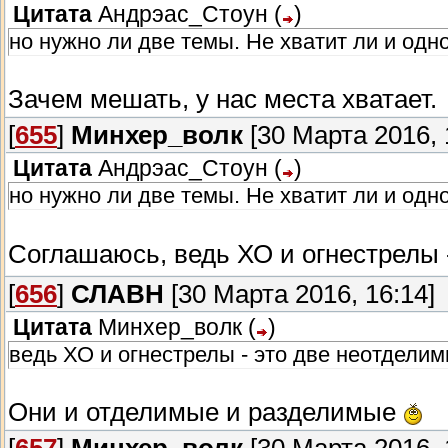
Цитата
Андрэас_Стоун
(
)
но нужно ли две темы. Не хватит ли и одн
Зачем мешать, у нас места хватает.
[
655
]
Минхер_волк
[30 Марта 2016, 
Цитата
Андрэас_Стоун
(
)
но нужно ли две темы. Не хватит ли и одн
Соглашаюсь, ведь ХО и огнестрелы
[
656
]
СЛАВН
[30 Марта 2016, 16:14]
Цитата
Минхер_волк
(
)
ведь ХО и огнестрелы - это две неотдели
Они и отделимые и разделимые