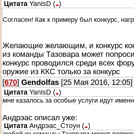
Цитата
YanisD
(
)
Согласен! Как к примеру был конкурс, наг
Желающие желающим, и конкурс конк
из команды Тазовара может попросит
конкурс проводился среди всех фору
оружие из ККС только за конкурс
[
670
]
Gendolfas
[25 Мая 2016, 12:05]
Цитата
YanisD
(
)
мне казалось за особые услуги идут имен
Андрэас описал уже:
Цитата
Андрэас_Стоун
(
)
любой из команды Тазовара может попроси